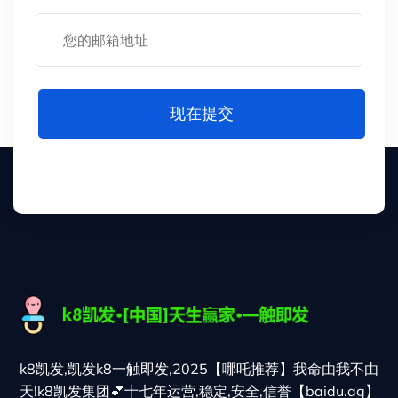
现在提交
k8凯发,凯发k8一触即发,2025【哪吒推荐】我命由我不由
天!k8凯发集团💕十七年运营,稳定,安全,信誉【baidu.ag】