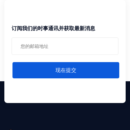
订阅我们的时事通讯并获取最新消息
现在提交