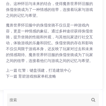
台。这种怀旧与未来的结合，使得魔兽世界怀旧服的
侏儒坐骑成为了一种情感的纽带，连接着玩家与游戏
之间的记忆与希望。
魔兽世界怀旧服中的侏儒坐骑不仅仅是一种游戏内
容，更是一种情感的象征。通过多种途径获得侏儒坐
骑，提升坐骑的性能和外观，与其他玩家进行社交互
动，体验游戏的乐趣和回忆。侏儒坐骑的存在和影响
不仅仅局限于游戏本身，还反映了玩家对过去和未来
的情感期待。魔兽世界怀旧服的侏儒坐骑成为了玩家
之间的纽带，连接着他们与游戏之间的记忆与希望。
上一篇
红警：键盘强建，打造建筑中心
下一篇
育碧游戏独家单机攻略