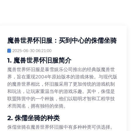
魔兽世界怀旧服：买到中心的侏儒坐骑
2025-06-30 06:21:00
1. 魔兽世界怀旧服简介
魔兽世界怀旧服是暴雪娱乐公司推出的经典版魔兽世
界，旨在重现2004年原始版本的游戏体验。与现代版
的魔兽世界相比，怀旧服采用了更加传统的游戏机制
和玩法，让玩家重温当年的游戏乐趣。其中，侏儒是
联盟阵营中的一个种族，他们以聪明才智和工程学技
术而闻名，拥有独特的坐骑。
2. 侏儒坐骑的种类
侏儒坐骑在魔兽世界怀旧服中有多种种类可供选择。