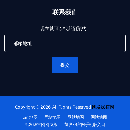
联系我们
现在就可以找我们预约...
提交
Copyright © 2026 All Rights Reserved
凯发k8官网
.
xml地图
网站地图
网站地图
网站地图
凯发k8官网网页版
凯发k8官网手机版入口