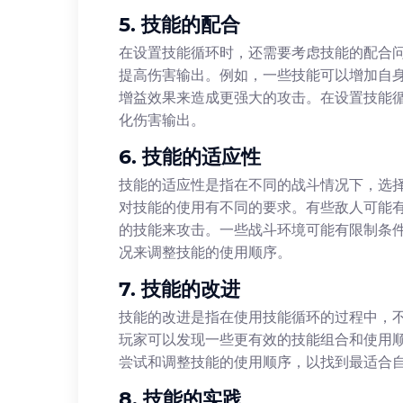
5. 技能的配合
在设置技能循环时，还需要考虑技能的配合
提高伤害输出。例如，一些技能可以增加自
增益效果来造成更强大的攻击。在设置技能
化伤害输出。
6. 技能的适应性
技能的适应性是指在不同的战斗情况下，选
对技能的使用有不同的要求。有些敌人可能
的技能来攻击。一些战斗环境可能有限制条
况来调整技能的使用顺序。
7. 技能的改进
技能的改进是指在使用技能循环的过程中，
玩家可以发现一些更有效的技能组合和使用
尝试和调整技能的使用顺序，以找到最适合
8. 技能的实践