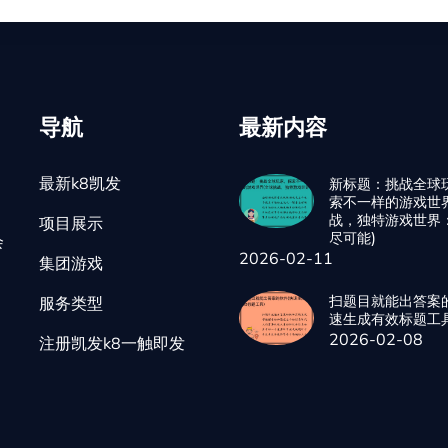
导航
最新内容
最新k8凯发
新标题：挑战全球
索不一样的游戏世
战，独特游戏世界
项目展示
尽可能)
会
2026-02-11
集团游戏
扫题目就能出答案
服务类型
速生成有效标题工具
2026-02-08
注册凯发k8一触即发