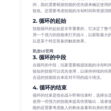
间，因此需要根据技能的优先级来确定使用
较低。还需要考虑技能的冷却时间和资源消
2. 循环的起始
技能循环的起始是非常重要的，它决定了整
用一个强力的技能来打开战斗，以获取最大
以是某个特定装备的触发效果。
凯发k8官网
3. 循环的中段
在循环的中段，玩家需要根据技能的冷却时
较短的技能可以优先使用，以保持持续的伤
合适的技能组合来应对不同的战斗情况。
4. 循环的结束
循环的结束是指在战斗即将结束时，选择合
使用一些强力的技能来提高伤害输出，或者
能的还需要考虑敌人的剩余血量和自身的资