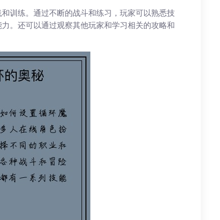
践和训练。通过不断的战斗和练习，玩家可以熟悉技
能力。还可以通过观察其他玩家和学习相关的攻略和