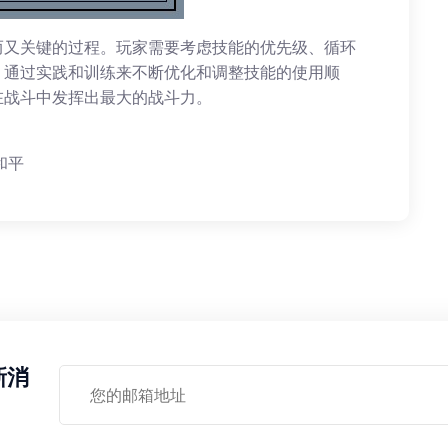
而又关键的过程。玩家需要考虑技能的优先级、循环
，通过实践和训练来不断优化和调整技能的使用顺
在战斗中发挥出最大的战斗力。
和平
新消