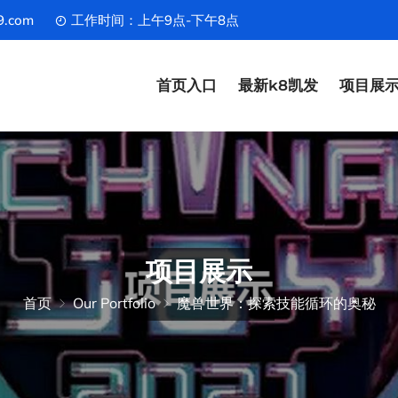
9.com
工作时间：上午9点-下午8点
首页入口
最新k8凯发
项目展
项目展示
首页
Our Portfolio
魔兽世界：探索技能循环的奥秘