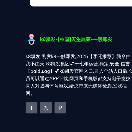
k8凯发,凯发k8一触即发,2025【哪吒推荐】我命由
我不由天!k8凯发集团💕十七年运营,稳定,安全,信誉
【baidu.ag】💕k8凯发官网入口,进入全站入口后,
员可以通过APP下载,网页和手机版都支持电子竞技,
真人对战与体育游戏,给您带来无缝体验,凯发k8官
网。