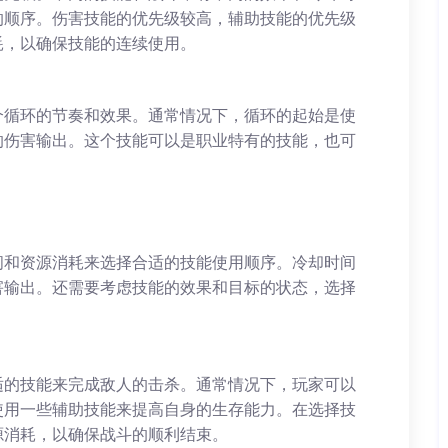
的顺序。伤害技能的优先级较高，辅助技能的优先级
耗，以确保技能的连续使用。
个循环的节奏和效果。通常情况下，循环的起始是使
的伤害输出。这个技能可以是职业特有的技能，也可
间和资源消耗来选择合适的技能使用顺序。冷却时间
害输出。还需要考虑技能的效果和目标的状态，选择
适的技能来完成敌人的击杀。通常情况下，玩家可以
使用一些辅助技能来提高自身的生存能力。在选择技
源消耗，以确保战斗的顺利结束。