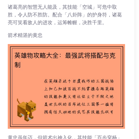
诸葛亮的智慧无人能及，其技能「空城」可危中取
胜，令人防不胜防。配合「八卦阵」的护身符，诸葛
亮可笑看敌人的进攻，运筹帷幄，决胜千里。
箭术精湛的黄忠
黄忠虽年迈，但箭术出神入化，其技能「百步穿杨」