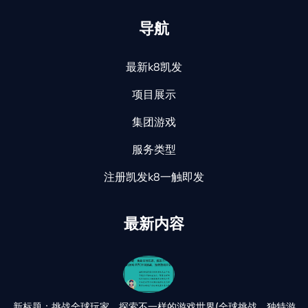
导航
最新k8凯发
项目展示
集团游戏
服务类型
注册凯发k8一触即发
最新内容
新标题：挑战全球玩家，探索不一样的游戏世界(全球挑战，独特游